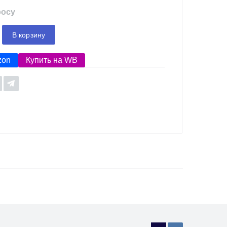
росу
В корзину
zon
Купить на WB